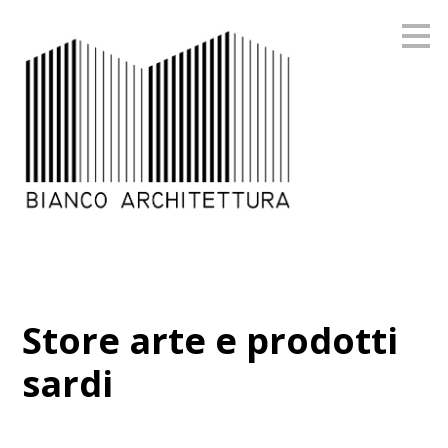
Passa
ai
contenuti
principali
Store arte e prodotti
sardi