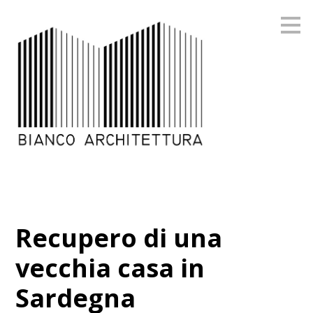
Passa
ai
contenuti
principali
Recupero di una
vecchia casa in
Sardegna