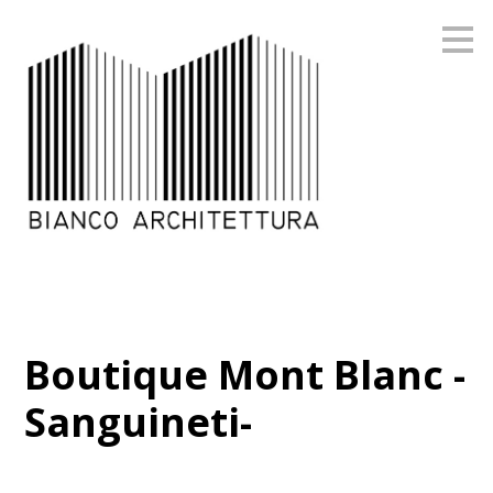
Passa
ai
contenuti
principali
Boutique Mont Blanc -
Sanguineti-